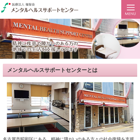
精神に障がいのある方向け社会復帰施設（名古屋市）【メンタルヘルスサポートセンター
医療法人福智会の社会復帰施設【メンタルヘルスサポートセンター】
名古屋市昭和区で統合失調症など精神に障がいのある方々の社会復帰を支援する施設です
メンタルヘルスサポートセンターとは
名古屋市昭和区にある、精神に障がいのある方々の社会復帰を支援