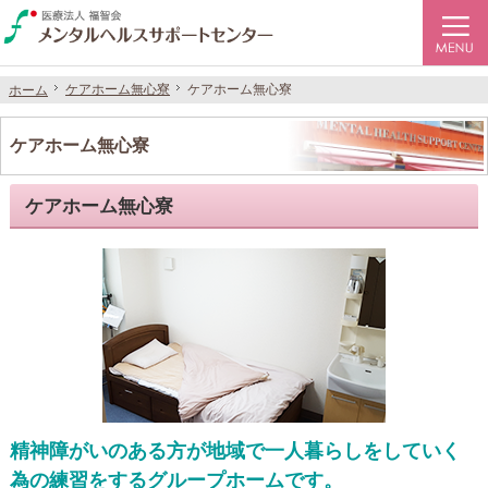
医療法人福智会の社会復帰施設【メンタルヘルスサポートセンター】
名古屋市昭和区で統合失調症など精神に障がいのある方々の社会復帰を支援する施設です
ケアホーム無心寮
ケアホーム無心寮
ケアホーム無心寮
ケアホーム無心寮
ホーム
ホーム
ケアホーム無心寮
ケアホーム無心寮
精神障がいのある方が地域で一人暮らしをしていく
為の練習をするグループホームです。