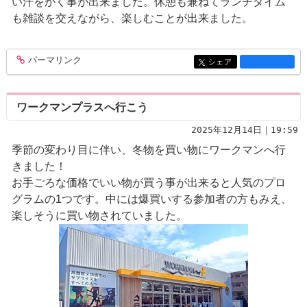
い汗をかく事が出来ました。休憩も兼ねてランチタイム
も雑談を交えながら、楽しむことが出来ました。
パーマリンク
entry1363
シェア
entry1363
ワークマンプラスへ行こう
2025年12月14日｜19:59
季節の変わり目に伴い、冬物を買い物にワークマンへ行
きました！
お手ごろな価格でいい物が買う事が出来ると人気のプロ
グラムの1つです。中には爆買いする参加者の方もみえ、
楽しそうに買い物されていました。