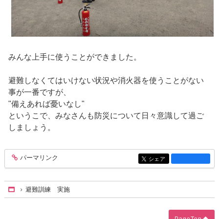
みんな上手に使うことができました。
避難しなくてはいけない状況や消火器を使うことがない
事が一番ですが、
"備えあれば憂いなし"
というこで、みなさんも防災について日々意識して過ご
しましょう。
パーマリンク
entry1156
シェア
entry1156
避難訓練 実施
Home
PageTop