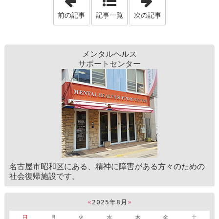
前の記事
記事一覧
次の記事
メンタルヘルス
サポートセンター
名古屋市昭和区にある、精神に障害がある方々のための
社会復帰施設です。
«
2025年8月
»
日
月
火
水
木
金
土