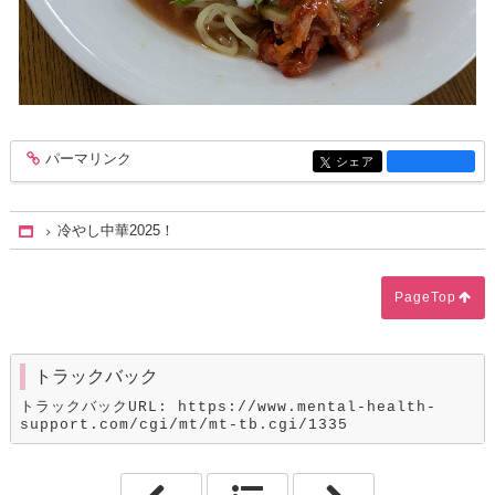
パーマリンク
entry1348
シェア
entry1348
冷やし中華2025！
Home
PageTop
トラックバック
トラックバックURL: https://www.mental-health-
support.com/cgi/mt/mt-tb.cgi/1335
「ワークマンプラスへ行こう」
「料理プログラ